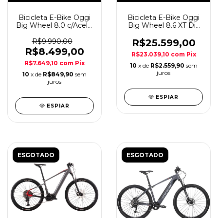
Bicicleta E-Bike Oggi
Bicicleta E-Bike Oggi
Big Wheel 8.0 c/Acele.
Big Wheel 8.6 XT Di2
8v Ciz/Amar A29
11v Ciz/Larja A29
R$9.990,00
R$25.599,00
R$8.499,00
R$23.039,10
com
Pix
R$7.649,10
com
Pix
10
x de
R$2.559,90
sem
juros
10
x de
R$849,90
sem
juros
ESPIAR
ESPIAR
ESGOTADO
ESGOTADO