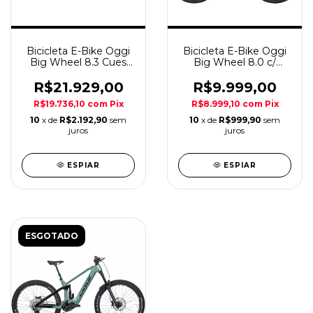
Bicicleta E-Bike Oggi
Bicicleta E-Bike Oggi
Big Wheel 8.3 Cues
Big Wheel 8.0 c/
11v Ciz/Verm A29
Aceler 8v Ciz/Prt A29
R$21.929,00
R$9.999,00
R$19.736,10
com
Pix
R$8.999,10
com
Pix
10
x de
R$2.192,90
sem
10
x de
R$999,90
sem
juros
juros
ESPIAR
ESPIAR
ESGOTADO