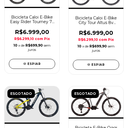
Bicicleta Caloi E-Bike
Bicicleta Caloi E-Bike
Easy Rider Tourney 7v
City Tour Altus 8v
Prt/Aqua A27.5
Graf/Larj Aro 700
R$6.999,00
R$6.999,00
R$6.299,10
com
Pix
R$6.299,10
com
Pix
10
x de
R$699,90
sem
10
x de
R$699,90
sem
juros
juros
ESPIAR
ESPIAR
ESGOTADO
ESGOTADO
Bicicleta E-Bike Oggi