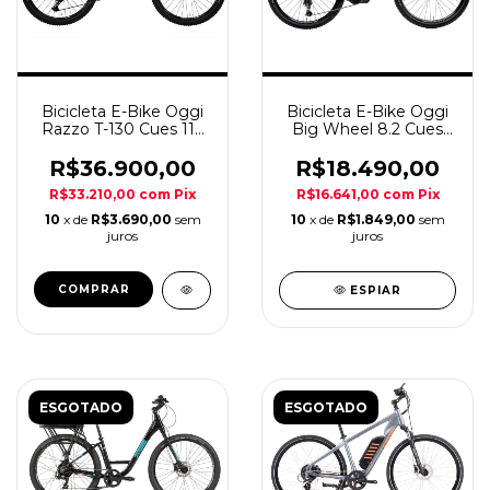
Bicicleta E-Bike Oggi
Bicicleta E-Bike Oggi
Big Wheel 8.2 Cues
Razzo T-130 Cues 11v
10v 2026 Verde A29
Amar/Prto A29
R$18.490,00
R$36.900,00
R$16.641,00
com
Pix
R$33.210,00
com
Pix
10
x de
R$1.849,00
sem
10
x de
R$3.690,00
sem
juros
juros
COMPRAR
ESPIAR
ESGOTADO
ESGOTADO