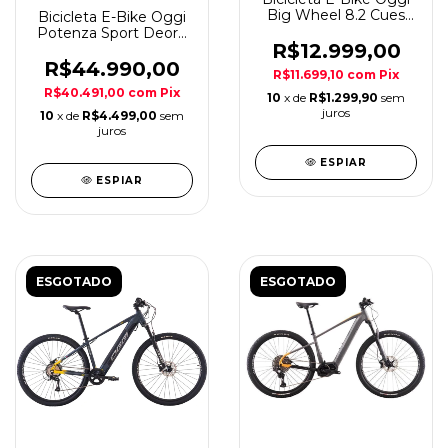
Big Wheel 8.2 Cues
Bicicleta E-Bike Oggi
10v Graf/Verm A29
Potenza Sport Deore
R$12.999,00
12v Azl/Amar A29
R$44.990,00
R$11.699,10
com
Pix
R$40.491,00
com
Pix
10
x de
R$1.299,90
sem
juros
10
x de
R$4.499,00
sem
juros
ESPIAR
ESPIAR
ESGOTADO
ESGOTADO