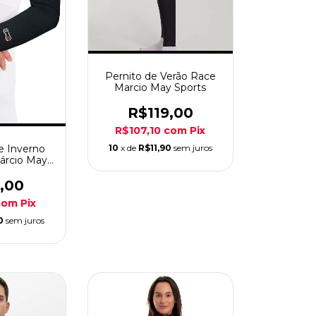
Pernito de Verão Race
Marcio May Sports
R$119,00
R$107,10
com
Pix
e Inverno
10
x de
R$11,90
sem juros
árcio May
ts
,00
com
Pix
0
sem juros