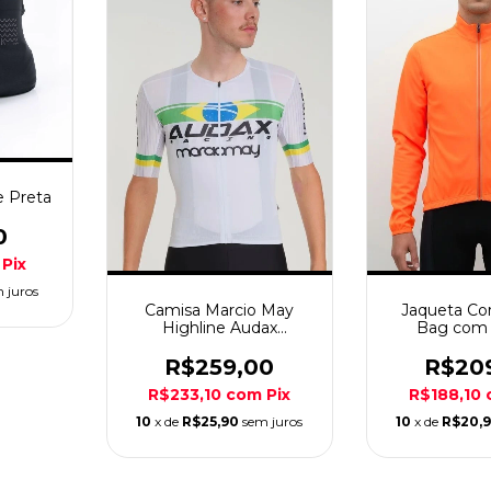
e Preta
0
Pix
 juros
Camisa Marcio May
Jaqueta Co
Highline Audax
Bag com 
Campeão Brasileiro
Masculina M
R$259,00
R$20
R$233,10
com
Pix
R$188,10
10
x de
R$25,90
sem juros
10
x de
R$20,