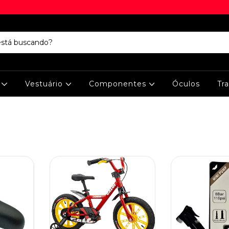
s
Vestuário
Componentes
Óculos
Tr