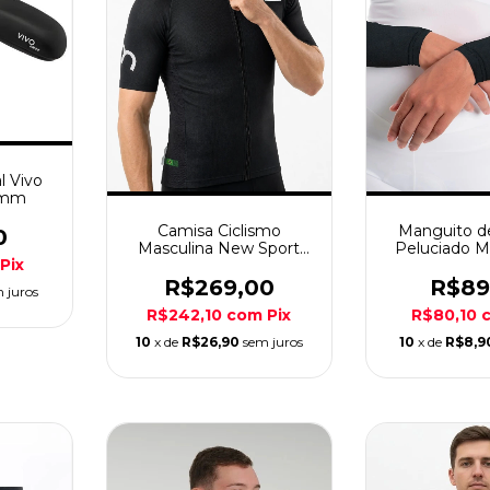
l Vivo
7mm
Camisa Ciclismo
Manguito d
0
Masculina New Sport
Peluciado M
Pix
Black Marcio May
Spor
R$269,00
R$89
 juros
R$242,10
com
Pix
R$80,10
10
x de
R$26,90
sem juros
10
x de
R$8,9