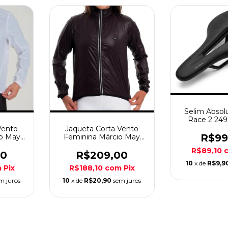
Selim Absol
Race 2 24
Vento
Jaqueta Corta Vento
R$99
io May
Feminina Márcio May
a
Pro Black
R$89,10
00
R$209,00
10
x de
R$9,9
m
Pix
R$188,10
com
Pix
m juros
10
x de
R$20,90
sem juros