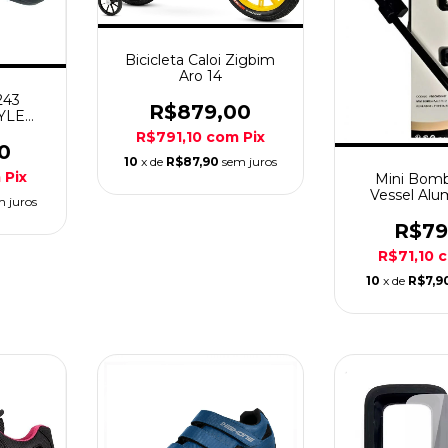
Bicicleta Caloi Zigbim
Aro 14
243
R$879,00
YLE
TO
R$791,10
com
Pix
0
10
x de
R$87,90
sem juros
m
Pix
Mini Bomb
Vessel Alum
m juros
Revers
R$79
R$71,10
10
x de
R$7,9