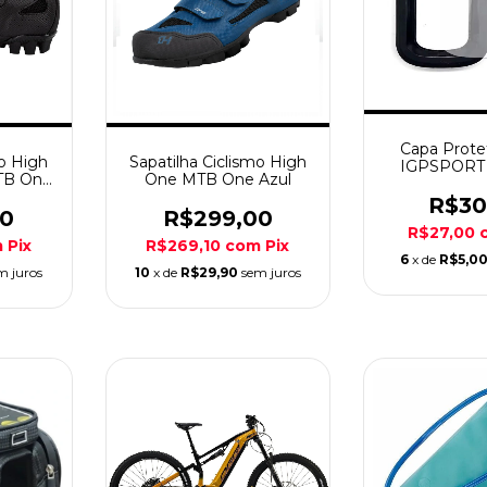
Capa Prote
mo High
Sapatilha Ciclismo High
IGPSPORT
TB One
One MTB One Azul
BSC3
a
R$30
00
R$299,00
R$27,00
m
Pix
R$269,10
com
Pix
6
x de
R$5,0
m juros
10
x de
R$29,90
sem juros