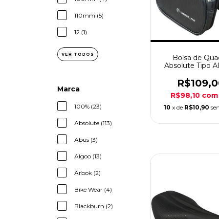
110mm (5)
12 (1)
VER TODOS
Bolsa de Qua
Absolute Tipo A
Preto
R$109,0
Marca
R$98,10
com
100% (23)
10
x de
R$10,90
se
Absolute (113)
Abus (3)
Algoo (13)
Arbok (2)
Bike Wear (4)
Blackburn (2)