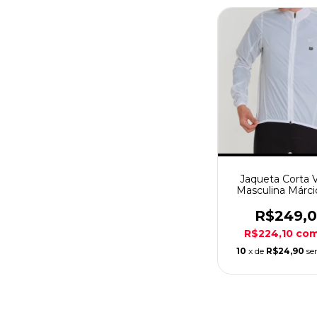
Jaqueta Corta 
Masculina Márc
Pro ll Branc
R$249,
R$224,10
co
10
x de
R$24,90
se