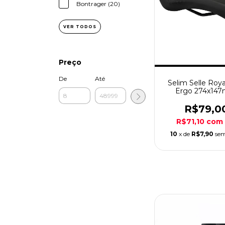
Bontrager (20)
VER TODOS
Preço
De
Até
Selim Selle Roya
Ergo 274x14
R$79,0
R$71,10
com
10
x de
R$7,90
sem