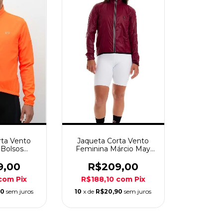
rta Vento
Jaqueta Corta Vento
Bolsos
Feminina Márcio May
árcio May
Pro Vinho
9,00
R$209,00
com
Pix
R$188,10
com
Pix
90
sem juros
10
x de
R$20,90
sem juros