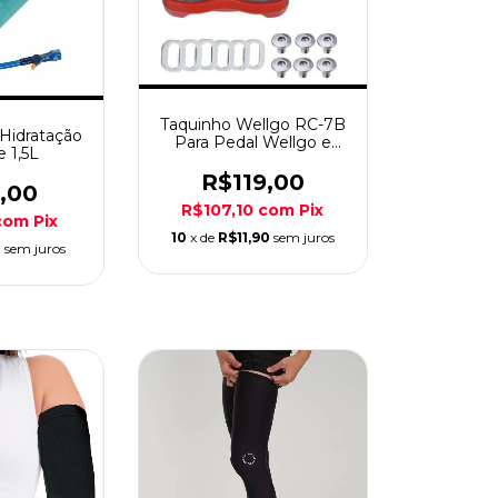
Taquinho Wellgo RC-7B
 Hidratação
Para Pedal Wellgo e
e 1,5L
Look Keo 6º Vermlh
R$119,00
,00
R$107,10
com
Pix
com
Pix
10
x de
R$11,90
sem juros
4
sem juros