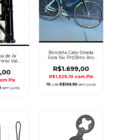
Bicicleta Caloi Strada
a de Ar
Sora 16v Prt/Brnc Aro
inio Val.
700 Semi Nova
ivel
R$1.699,00
,00
R$1.529,10
com
Pix
com
Pix
10
x de
R$169,90
sem juros
0
sem juros