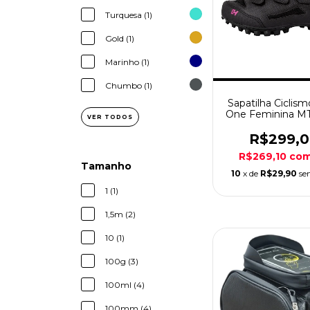
Turquesa (1)
Gold (1)
Marinho (1)
Chumbo (1)
Sapatilha Ciclis
One Feminina M
VER TODOS
Preta/Ros
R$299,
R$269,10
co
Tamanho
10
x de
R$29,90
se
1 (1)
1,5m (2)
10 (1)
100g (3)
100ml (4)
100mm (4)