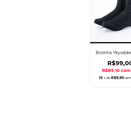
Botinha Ykywbik
R$99,0
R$89,10
com
10
x de
R$9,90
sem