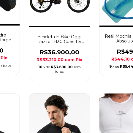
dro
Refil Mochila
Bicicleta E-Bike Oggi
lforge
Absolut
Razzo T-130 Cues 11v
Amar/Prto A29
0
R$49
R$36.900,00
Pix
R$44,10
R$33.210,00
com
Pix
m juros
9
x de
R$5,4
10
x de
R$3.690,00
sem
juros