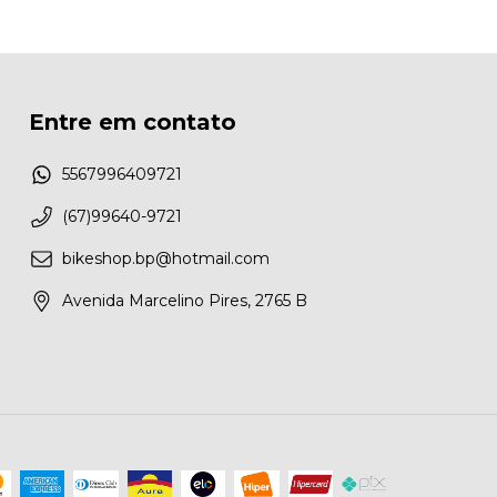
Entre em contato
5567996409721
(67)99640-9721
bikeshop.bp@hotmail.com
Avenida Marcelino Pires, 2765 B