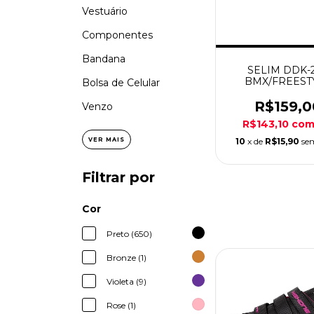
Vestuário
Componentes
Bandana
SELIM DDK-
BMX/FREEST
Bolsa de Celular
242X16 PRE
R$159,0
Venzo
R$143,10
co
10
x de
R$15,90
se
VER MAIS
Filtrar por
Cor
Preto (650)
Bronze (1)
Violeta (9)
Rose (1)