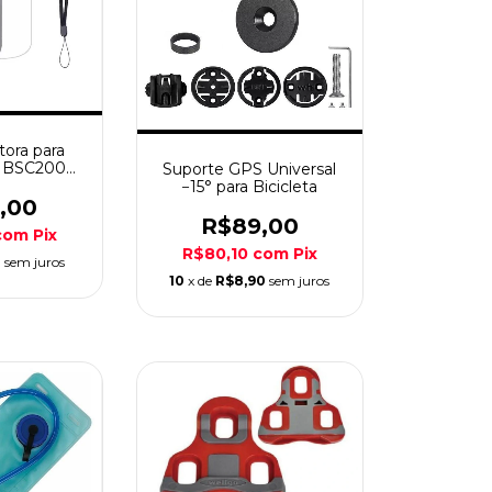
tora para
 BSC200
Suporte GPS Universal
00
−15° para Bicicleta
,00
R$89,00
com
Pix
R$80,10
com
Pix
0
sem juros
10
x de
R$8,90
sem juros