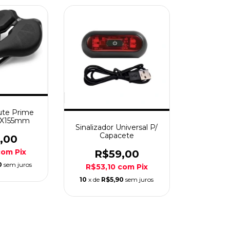
ute Prime
9X155mm
Sinalizador Universal P/
Capacete
,00
com
Pix
R$59,00
0
sem juros
R$53,10
com
Pix
10
x de
R$5,90
sem juros