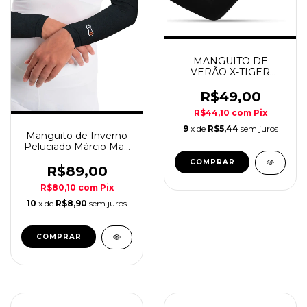
MANGUITO DE
VERÃO X-TIGER
PROTEÇÃO SOLAR
PRETO
R$49,00
R$44,10
com
Pix
9
x de
R$5,44
sem juros
Manguito de Inverno
Peluciado Márcio May
Sports
COMPRAR
R$89,00
R$80,10
com
Pix
10
x de
R$8,90
sem juros
COMPRAR