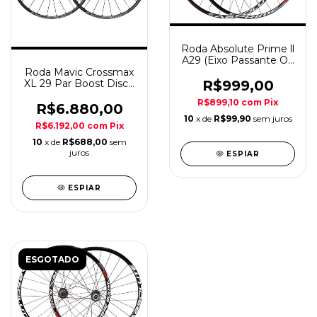
Roda Absolute Prime ll
A29 (Eixo Passante Ou
Blocagem)
Roda Mavic Crossmax
R$999,00
XL 29 Par Boost Disco
Center Lock MS
R$899,10
com
Pix
R$6.880,00
10
x de
R$99,90
sem juros
R$6.192,00
com
Pix
10
x de
R$688,00
sem
juros
ESPIAR
ESPIAR
ESGOTADO