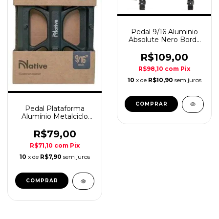
Pedal 9/16 Aluminio
Absolute Nero Borda
Preta
R$109,00
R$98,10
com
Pix
10
x de
R$10,90
sem juros
COMPRAR
Pedal Plataforma
Alumínio Metalciclo
Native 9/16
R$79,00
R$71,10
com
Pix
10
x de
R$7,90
sem juros
COMPRAR