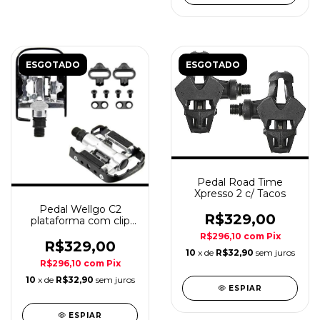
ESGOTADO
ESGOTADO
Pedal Road Time
Xpresso 2 c/ Tacos
Pedal Wellgo C2
R$329,00
plataforma com clip
MTB alum. 9/16''
R$296,10
com
Pix
R$329,00
10
x de
R$32,90
sem juros
R$296,10
com
Pix
10
x de
R$32,90
sem juros
ESPIAR
ESPIAR