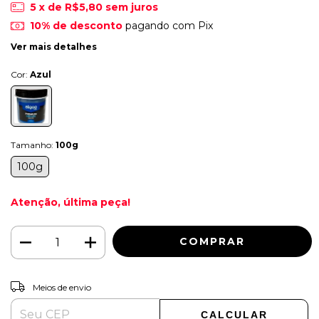
5
x de
R$5,80
sem juros
10% de desconto
pagando com Pix
Ver mais detalhes
Cor:
Azul
Tamanho:
100g
100g
Atenção, última peça!
ALTERAR CEP
Entregas para o CEP:
Meios de envio
CALCULAR